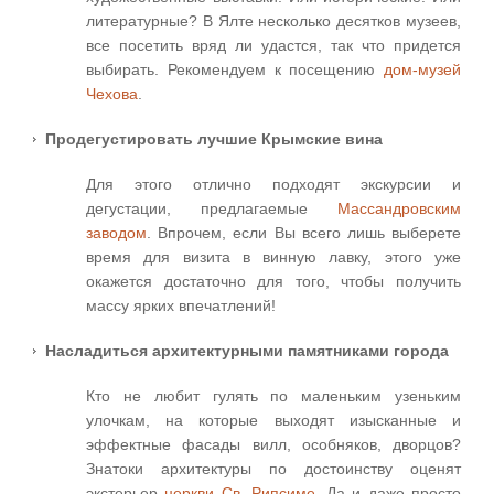
литературные? В Ялте несколько десятков музеев,
все посетить вряд ли удастся, так что придется
выбирать. Рекомендуем к посещению
дом-музей
Чехова
.
Продегустировать лучшие Крымские вина
Для этого отлично подходят экскурсии и
дегустации, предлагаемые
Массандровским
заводом
. Впрочем, если Вы всего лишь выберете
время для визита в винную лавку, этого уже
окажется достаточно для того, чтобы получить
массу ярких впечатлений!
Насладиться архитектурными памятниками города
Кто не любит гулять по маленьким узеньким
улочкам, на которые выходят изысканные и
эффектные фасады вилл, особняков, дворцов?
Знатоки архитектуры по достоинству оценят
экстерьер
церкви Св. Рипсиме
. Да и даже просто