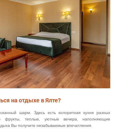
ься на отдыхе в Ялте?
сканный шарм. Здесь есть колоритная кухня разных
ые фрукты, теплые, уютные вечера, наполняющие
тдыха Вы получите незабываемые впечатления.