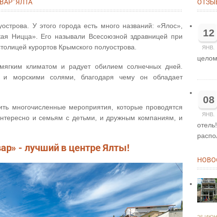
АР" ЯЛТА
ОТЗЫ
острова. У этого города есть много названий: «Ялос»,
12
ая Ницца». Его называли Всесоюзной здравницей при
столицей курортов Крымского полуострова.
ЯНВ.
целом
мягким климатом и радует обилием солнечных дней.
 и морскими солями, благодаря чему он обладает
08
ить многочисленные мероприятия, которые проводятся
ЯНВ.
 интересно и семьям с детьми, и дружным компаниям, и
отель
распол
р» - лучший в центре Ялты!
НОВО