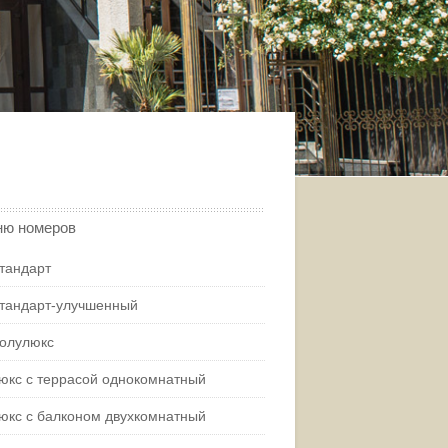
ю номеров
тандарт
тандарт-улучшенный
олулюкс
юкс с террасой однокомнатный
юкс с балконом двухкомнатный