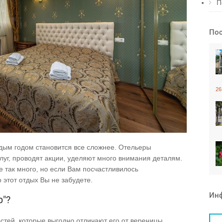
П
Пос
26
ждым годом становится все сложнее. Отельеры
уг, проводят акции, уделяют много внимания деталям.
е так много, но если Вам посчастливилось
 этот отдых Вы не забудете.
Ин
р"?
стей, которые выгодно отличают его от вереницы