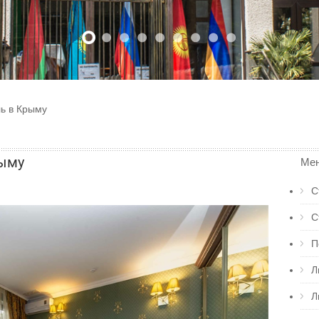
ь в Крыму
рыму
Мен
С
С
П
Л
Л