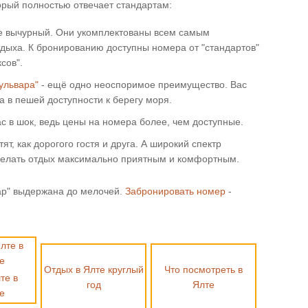
орый полностью отвечает стандартам:
не вычурный. Они укомплектованы всем самым
ыха. К бронированию доступны номера от "стандартов"
сов".
ульвара"
- ещё одно неоспоримое преимущество. Вас
а в пешей доступности к берегу моря.
с в шок, ведь цены на номера более, чем доступные.
т, как дорогого гостя и друга. А широкий спектр
делать отдых максимально приятным и комфортным.
ар" выдержана до мелочей.
Забронировать номер
-
Отдых в Ялте круглый
Что посмотреть в
те в
год
Ялте
е